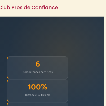
Club Pros de Confiance
6
Compétences certifiées
100%
Distanciel & flexible