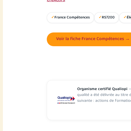
CréActifs
.
France Compétences
RS7200
Él
Voir la fiche France Compétences →
Organisme certifié Qualiopi
—
qualité a été délivrée au titre 
suivante : actions de formatio