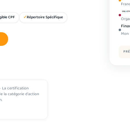
Fran
igible CPF
Répertoire Spécifique
Orga
Fina
Mon 
PRÉ
 La certification
de la catégorie d'action
n.