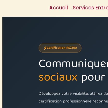
Aller
Accueil
Services Entr
au
contenu
Certification RS7200
Communiquer
sociaux
pour 
Développez votre visibilité, attirez 
certification professionnelle recon