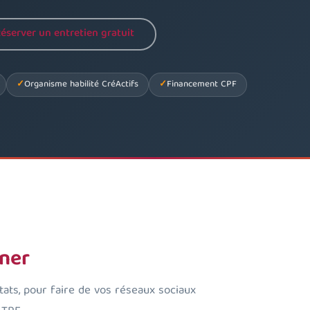
éserver un entretien gratuit
Organisme habilité CréActifs
Financement CPF
gner
tats, pour faire de vos réseaux sociaux