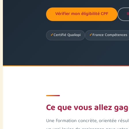
Vérifier mon éligibilité CPF
R
Certifié Qualiopi
France Compétences
Ce que vous allez ga
Une formation concrète, orientée résul