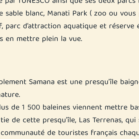
 par l’UNESCO ainsi que ses deux parcs 
 de sable blanc, Manati Park ( zoo ou vou
lf, parc d’attraction aquatique et réserve
s en mettre plein la vue.
ement Samana est une presqu’île baignée
ature.
us de 1 500 baleines viennent mettre bas 
rtie de cette presqu’île, Las Terrenas, q
 communauté de touristes français chaq