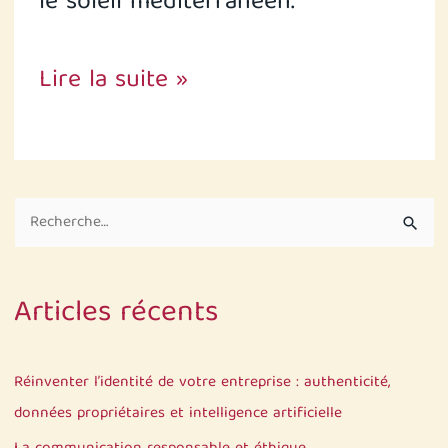
le soleil méditerranéen.
Lire la suite »
R
e
c
Articles récents
h
e
r
Réinventer l’identité de votre entreprise : authenticité,
c
données propriétaires et intelligence artificielle
h