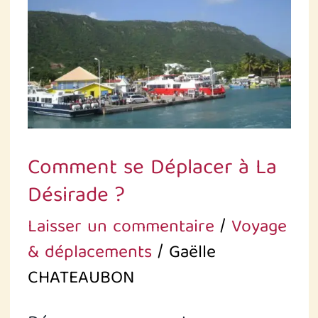
Déplacer
à
La
Désirade ?
Comment se Déplacer à La
Désirade ?
Laisser un commentaire
/
Voyage
& déplacements
/
Gaëlle
CHATEAUBON