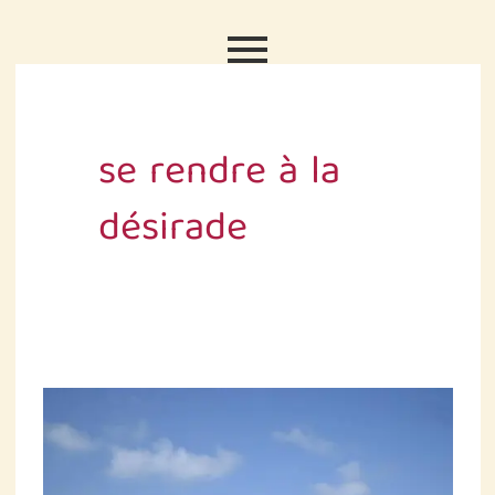
Aller
au
contenu
se rendre à la
désirade
Comment
se