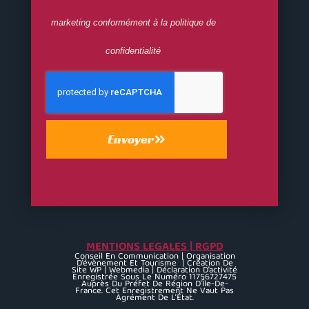
OK
marketing conformément à la politique de
confidentialité
Envoyer
MENTIONS LEGALES | RGPD
Conseil En Communication | Organisation
D’évènement Et Tourisme | Création De
Site WP | Webmedia | Déclaration D’activité
Enregistrée Sous Le Numéro 11756727475
Auprès Du Préfet De Région D’Île-De-
France. Cet Enregistrement Ne Vaut Pas
Agrément De L’État.