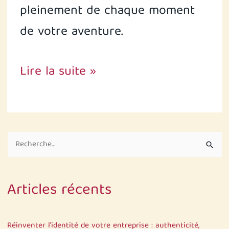
pleinement de chaque moment
de votre aventure.
Lire la suite »
R
e
c
Articles récents
h
e
r
Réinventer l’identité de votre entreprise : authenticité,