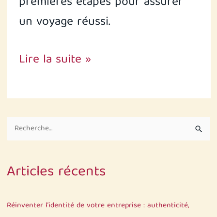
premières étapes pour assurer
un voyage réussi.
Lire la suite »
R
e
c
Articles récents
h
e
r
Réinventer l’identité de votre entreprise : authenticité,