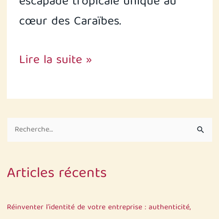
escapade tropicale unique au
cœur des Caraïbes.
Lire la suite »
R
e
c
Articles récents
h
e
r
Réinventer l’identité de votre entreprise : authenticité,